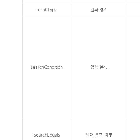
resultType
결과 형식
searchCondition
검색 분류
searchEquals
단어 포함 여부