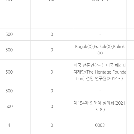
500
0
-
Kagok(X),Gakok(X),Kakok
500
0
(X)
미국 언론인(?~ ). 미국 헤리티
500
0
지재단(The Heritage Founda
tion) 선임 연구원(2014~ ).
500
0
-
제154차 외래어 심의회(2021.
500
0
3. 8.)
4
0
0003