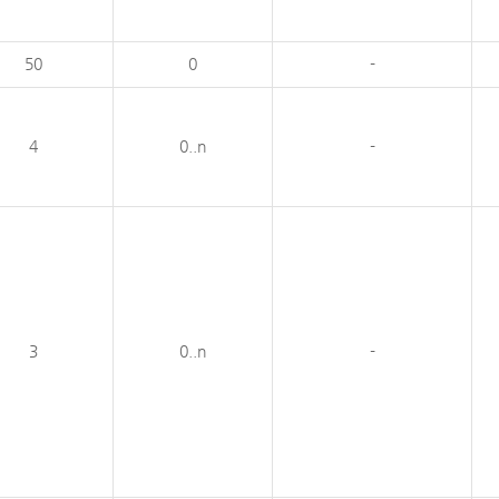
50
0
-
4
0..n
-
3
0..n
-