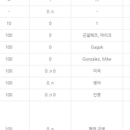
-
0..n
-
10
0
1
100
0
곤잘레즈, 마이크
100
0
Gagok
100
0
Gonzalez, Mike
100
0..n 0
미국
100
0..n
영어
100
0..n 0
인명
100
0..n
행정 구역