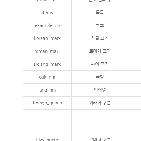
items
목록
example_no
번호
korean_mark
한글 표기
roman_mark
로마자 표기
srclang_mark
원어 표기
guk_nm
국명
lang_nm
언어명
foreign_gubun
외래어 구분
lclas_gubun
로마자 구분