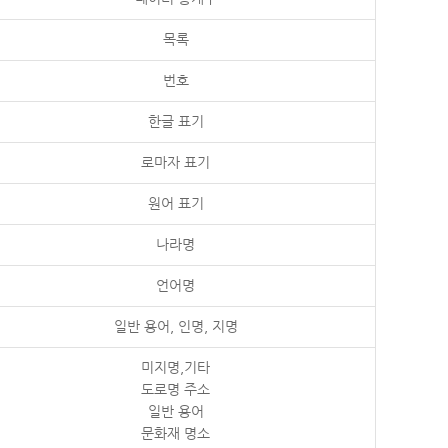
목록
번호
한글 표기
로마자 표기
원어 표기
나라명
언어명
일반 용어, 인명, 지명
미지명,기타
도로명 주소
일반 용어
문화재 명소