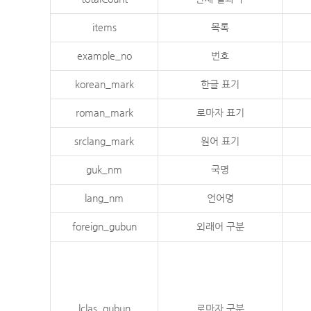
items
목록
example_no
번호
korean_mark
한글 표기
roman_mark
로마자 표기
srclang_mark
원어 표기
guk_nm
국명
lang_nm
언어명
foreign_gubun
외래어 구분
lclas_gubun
로마자 구분