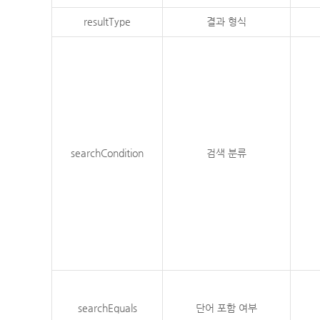
resultType
결과 형식
searchCondition
검색 분류
searchEquals
단어 포함 여부