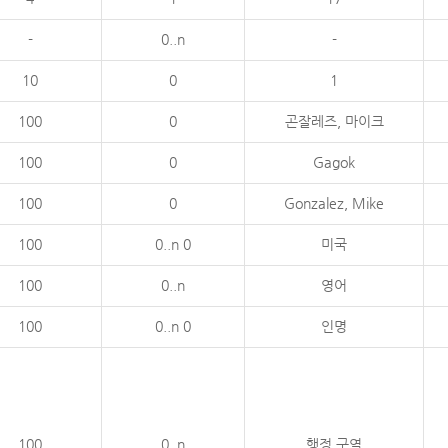
-
0..n
-
10
0
1
100
0
곤잘레즈, 마이크
100
0
Gagok
100
0
Gonzalez, Mike
100
0..n 0
미국
100
0..n
영어
100
0..n 0
인명
100
0..n
행정 구역