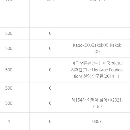
500
0
-
Kagok(X),Gakok(X),Kakok
500
0
(X)
미국 언론인(?~ ). 미국 헤리티
500
0
지재단(The Heritage Founda
tion) 선임 연구원(2014~ ).
500
0
-
제154차 외래어 심의회(2021.
500
0
3. 8.)
4
0
0003