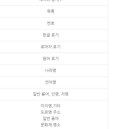
목록
번호
한글 표기
로마자 표기
원어 표기
나라명
언어명
일반 용어, 인명, 지명
미지명,기타
도로명 주소
일반 용어
문화재 명소