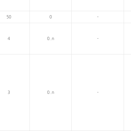
50
0
-
4
0..n
-
3
0..n
-