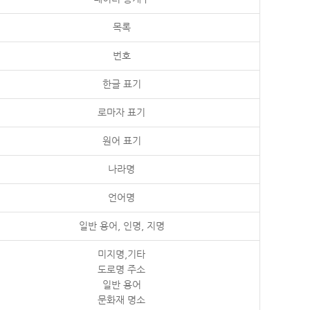
목록
번호
한글 표기
로마자 표기
원어 표기
나라명
언어명
일반 용어, 인명, 지명
미지명,기타
도로명 주소
일반 용어
문화재 명소