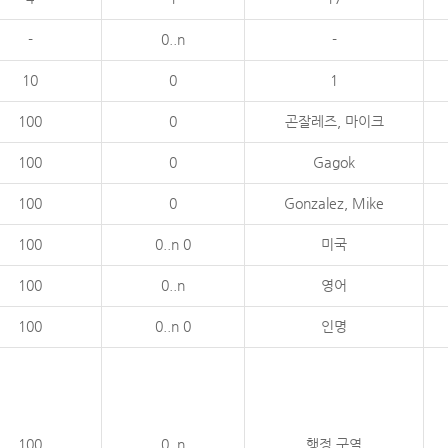
-
0..n
-
10
0
1
100
0
곤잘레즈, 마이크
100
0
Gagok
100
0
Gonzalez, Mike
100
0..n 0
미국
100
0..n
영어
100
0..n 0
인명
100
0..n
행정 구역