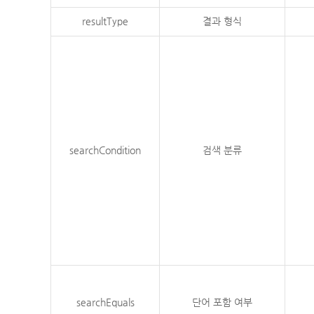
resultType
결과 형식
searchCondition
검색 분류
searchEquals
단어 포함 여부