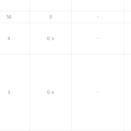
50
0
-
4
0..n
-
3
0..n
-