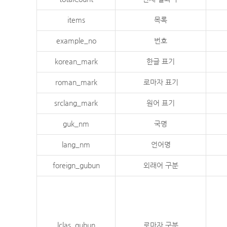
items
목록
example_no
번호
korean_mark
한글 표기
roman_mark
로마자 표기
srclang_mark
원어 표기
guk_nm
국명
lang_nm
언어명
foreign_gubun
외래어 구분
lclas_gubun
로마자 구분