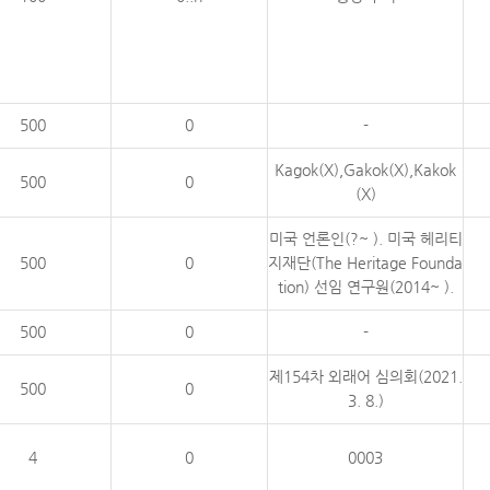
500
0
-
Kagok(X),Gakok(X),Kakok
500
0
(X)
미국 언론인(?~ ). 미국 헤리티
500
0
지재단(The Heritage Founda
tion) 선임 연구원(2014~ ).
500
0
-
제154차 외래어 심의회(2021.
500
0
3. 8.)
4
0
0003