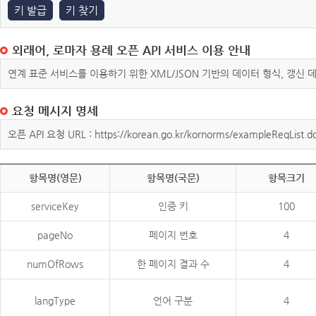
키 발급
키 찾기
외래어, 로마자 용례 오픈 API 서비스 이용 안내
연계 표준 서비스를 이용하기 위한 XML/JSON 기반의 데이터 형식, 갱신
요청 메시지 명세
오픈 API 요청 URL : https://korean.go.kr/kornorms/exampleReqList.d
항목명(영문)
항목명(국문)
항목크기
serviceKey
인증 키
100
pageNo
페이지 번호
4
numOfRows
한 페이지 결과 수
4
langType
언어 구분
4