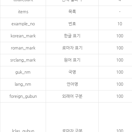
items
목록
-
example_no
번호
10
korean_mark
한글 표기
100
roman_mark
로마자 표기
100
srclang_mark
원어 표기
100
guk_nm
국명
100
lang_nm
언어명
100
foreign_gubun
외래어 구분
100
lclas_gubun
로마자 구분
100