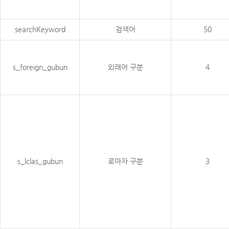
searchKeyword
검색어
50
s_foreign_gubun
외래어 구분
4
s_lclas_gubun
로마자 구분
3