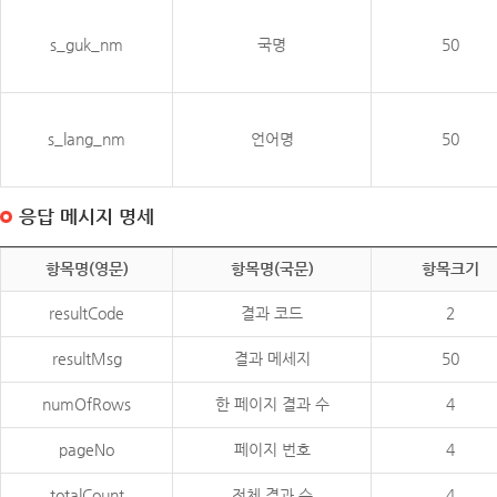
s_guk_nm
국명
50
s_lang_nm
언어명
50
응답 메시지 명세
항목명(영문)
항목명(국문)
항목크기
resultCode
결과 코드
2
resultMsg
결과 메세지
50
numOfRows
한 페이지 결과 수
4
pageNo
페이지 번호
4
totalCount
전체 결과 수
4