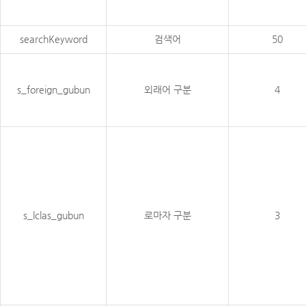
searchKeyword
검색어
50
s_foreign_gubun
외래어 구분
4
s_lclas_gubun
로마자 구분
3