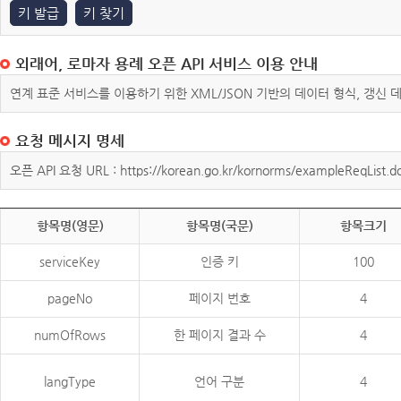
키 발급
키 찾기
외래어, 로마자 용례 오픈 API 서비스 이용 안내
연계 표준 서비스를 이용하기 위한 XML/JSON 기반의 데이터 형식, 갱신
요청 메시지 명세
오픈 API 요청 URL : https://korean.go.kr/kornorms/exampleReqList.d
항목명(영문)
항목명(국문)
항목크기
serviceKey
인증 키
100
pageNo
페이지 번호
4
numOfRows
한 페이지 결과 수
4
langType
언어 구분
4