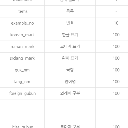
items
목록
-
example_no
번호
10
korean_mark
한글 표기
100
roman_mark
로마자 표기
100
srclang_mark
원어 표기
100
guk_nm
국명
100
lang_nm
언어명
100
foreign_gubun
외래어 구분
100
lclas_gubun
로마자 구분
100