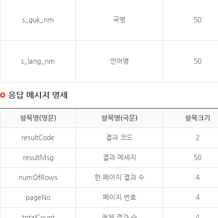
s_guk_nm
국명
50
s_lang_nm
언어명
50
응답 메시지 명세
항목명(영문)
항목명(국문)
항목크기
resultCode
결과 코드
2
resultMsg
결과 메세지
50
numOfRows
한 페이지 결과 수
4
pageNo
페이지 번호
4
totalCount
전체 결과 수
4