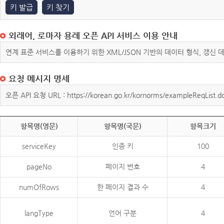
키 발급
키 찾기
외래어, 로마자 용례 오픈 API 서비스 이용 안내
연계 표준 서비스를 이용하기 위한 XML/JSON 기반의 데이터 형식, 갱신
요청 메시지 명세
오픈 API 요청 URL : https://korean.go.kr/kornorms/exampleReqList.d
항목명(영문)
항목명(국문)
항목크기
serviceKey
인증 키
100
pageNo
페이지 번호
4
numOfRows
한 페이지 결과 수
4
langType
언어 구분
4