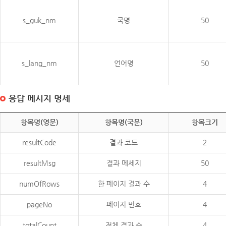
s_guk_nm
국명
50
s_lang_nm
언어명
50
응답 메시지 명세
항목명(영문)
항목명(국문)
항목크기
resultCode
결과 코드
2
resultMsg
결과 메세지
50
numOfRows
한 페이지 결과 수
4
pageNo
페이지 번호
4
totalCount
전체 결과 수
4