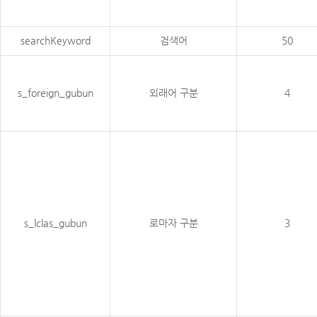
searchKeyword
검색어
50
s_foreign_gubun
외래어 구분
4
s_lclas_gubun
로마자 구분
3