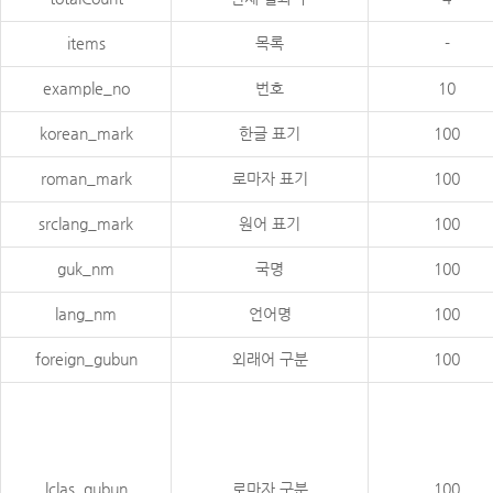
items
목록
-
example_no
번호
10
korean_mark
한글 표기
100
roman_mark
로마자 표기
100
srclang_mark
원어 표기
100
guk_nm
국명
100
lang_nm
언어명
100
foreign_gubun
외래어 구분
100
lclas_gubun
로마자 구분
100