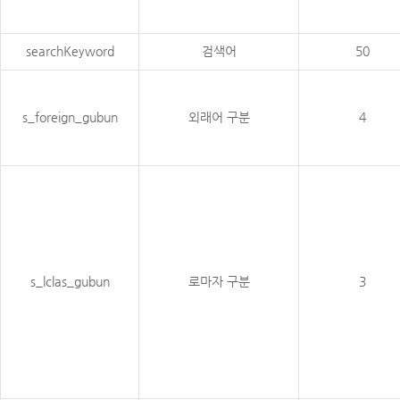
searchKeyword
검색어
50
s_foreign_gubun
외래어 구분
4
s_lclas_gubun
로마자 구분
3