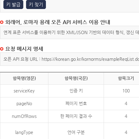
키 발급
키 찾기
외래어, 로마자 용례 오픈 API 서비스 이용 안내
연계 표준 서비스를 이용하기 위한 XML/JSON 기반의 데이터 형식, 갱신
요청 메시지 명세
오픈 API 요청 URL : https://korean.go.kr/kornorms/exampleReqList.d
항목명(영문)
항목명(국문)
항목크기
serviceKey
인증 키
100
pageNo
페이지 번호
4
numOfRows
한 페이지 결과 수
4
langType
언어 구분
4