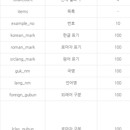
items
목록
-
example_no
번호
10
korean_mark
한글 표기
100
roman_mark
로마자 표기
100
srclang_mark
원어 표기
100
guk_nm
국명
100
lang_nm
언어명
100
foreign_gubun
외래어 구분
100
lclas_gubun
로마자 구분
100