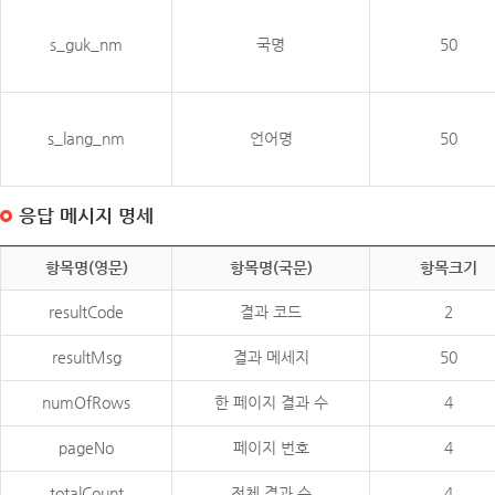
s_guk_nm
국명
50
s_lang_nm
언어명
50
응답 메시지 명세
항목명(영문)
항목명(국문)
항목크기
resultCode
결과 코드
2
resultMsg
결과 메세지
50
numOfRows
한 페이지 결과 수
4
pageNo
페이지 번호
4
totalCount
전체 결과 수
4