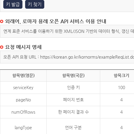
키 발급
키 찾기
외래어, 로마자 용례 오픈 API 서비스 이용 안내
연계 표준 서비스를 이용하기 위한 XML/JSON 기반의 데이터 형식, 갱신
요청 메시지 명세
오픈 API 요청 URL : https://korean.go.kr/kornorms/exampleReqList.d
항목명(영문)
항목명(국문)
항목크기
serviceKey
인증 키
100
pageNo
페이지 번호
4
numOfRows
한 페이지 결과 수
4
langType
언어 구분
4