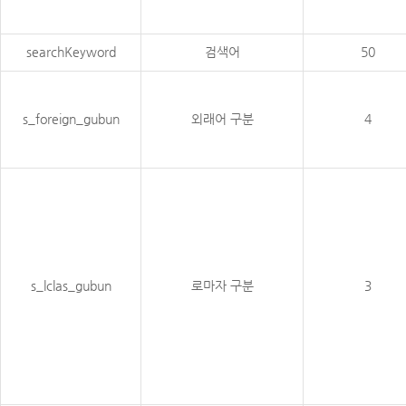
searchKeyword
검색어
50
s_foreign_gubun
외래어 구분
4
s_lclas_gubun
로마자 구분
3