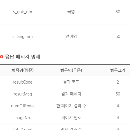
s_guk_nm
국명
50
s_lang_nm
언어명
50
응답 메시지 명세
항목명(영문)
항목명(국문)
항목크기
resultCode
결과 코드
2
resultMsg
결과 메세지
50
numOfRows
한 페이지 결과 수
4
pageNo
페이지 번호
4
totalCount
전체 결과 수
4