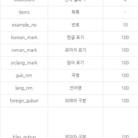
items
목록
-
example_no
번호
10
korean_mark
한글 표기
100
roman_mark
로마자 표기
100
srclang_mark
원어 표기
100
guk_nm
국명
100
lang_nm
언어명
100
foreign_gubun
외래어 구분
100
lclas_gubun
로마자 구분
100