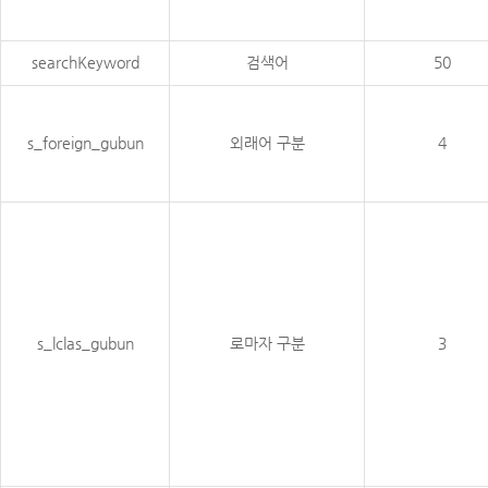
searchKeyword
검색어
50
s_foreign_gubun
외래어 구분
4
s_lclas_gubun
로마자 구분
3