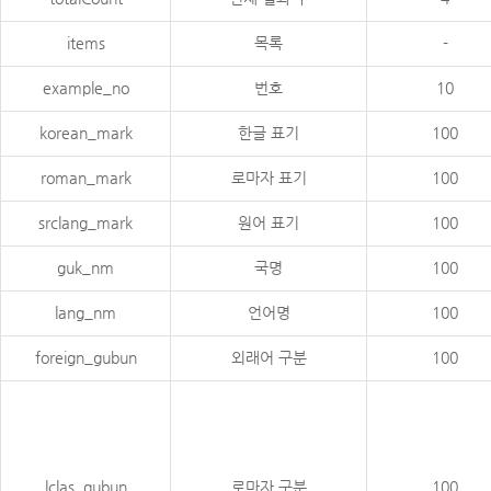
items
목록
-
example_no
번호
10
korean_mark
한글 표기
100
roman_mark
로마자 표기
100
srclang_mark
원어 표기
100
guk_nm
국명
100
lang_nm
언어명
100
foreign_gubun
외래어 구분
100
lclas_gubun
로마자 구분
100