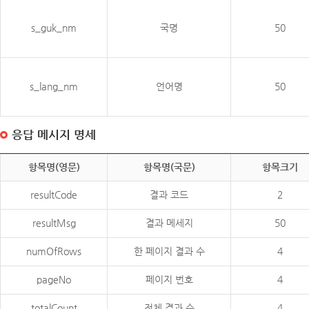
s_guk_nm
국명
50
s_lang_nm
언어명
50
응답 메시지 명세
항목명(영문)
항목명(국문)
항목크기
resultCode
결과 코드
2
resultMsg
결과 메세지
50
numOfRows
한 페이지 결과 수
4
pageNo
페이지 번호
4
totalCount
전체 결과 수
4