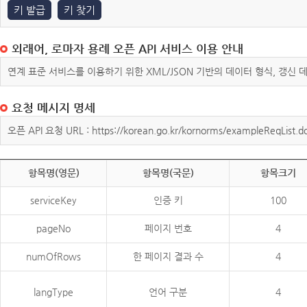
키 발급
키 찾기
외래어, 로마자 용례 오픈 API 서비스 이용 안내
연계 표준 서비스를 이용하기 위한 XML/JSON 기반의 데이터 형식, 갱신
요청 메시지 명세
오픈 API 요청 URL : https://korean.go.kr/kornorms/exampleReqList.d
항목명(영문)
항목명(국문)
항목크기
serviceKey
인증 키
100
pageNo
페이지 번호
4
numOfRows
한 페이지 결과 수
4
langType
언어 구분
4