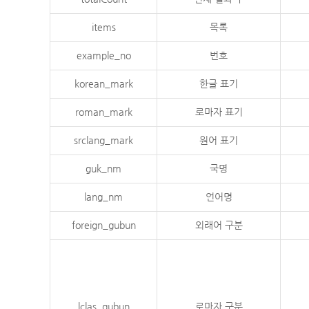
items
목록
example_no
번호
korean_mark
한글 표기
roman_mark
로마자 표기
srclang_mark
원어 표기
guk_nm
국명
lang_nm
언어명
foreign_gubun
외래어 구분
lclas_gubun
로마자 구분