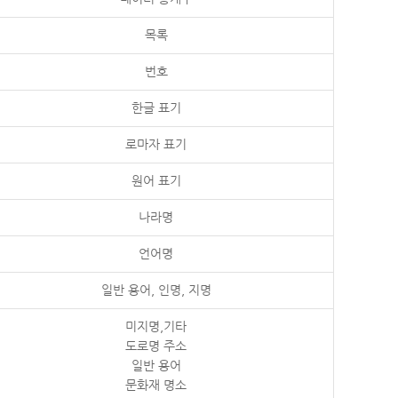
목록
번호
한글 표기
로마자 표기
원어 표기
나라명
언어명
일반 용어, 인명, 지명
미지명,기타
도로명 주소
일반 용어
문화재 명소