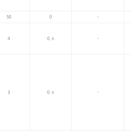
50
0
-
4
0..n
-
3
0..n
-