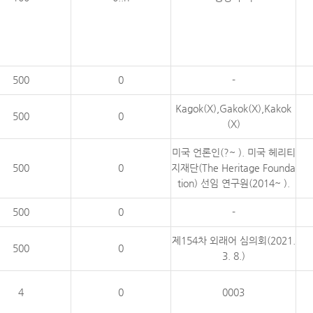
500
0
-
Kagok(X),Gakok(X),Kakok
500
0
(X)
미국 언론인(?~ ). 미국 헤리티
500
0
지재단(The Heritage Founda
tion) 선임 연구원(2014~ ).
500
0
-
제154차 외래어 심의회(2021.
500
0
3. 8.)
4
0
0003