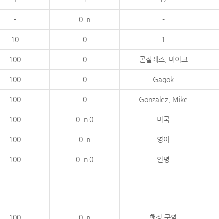
-
0..n
-
10
0
1
100
0
곤잘레즈, 마이크
100
0
Gagok
100
0
Gonzalez, Mike
100
0..n 0
미국
100
0..n
영어
100
0..n 0
인명
100
0..n
행정 구역