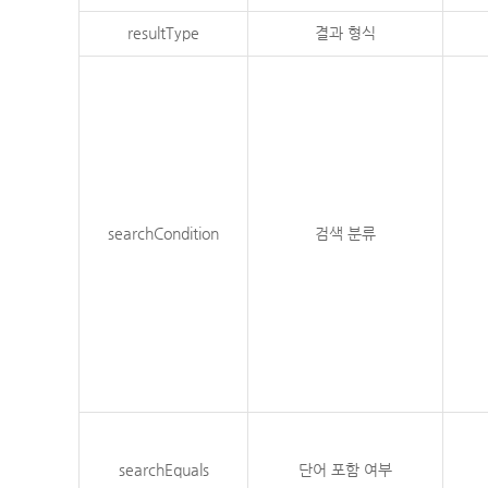
resultType
결과 형식
searchCondition
검색 분류
searchEquals
단어 포함 여부