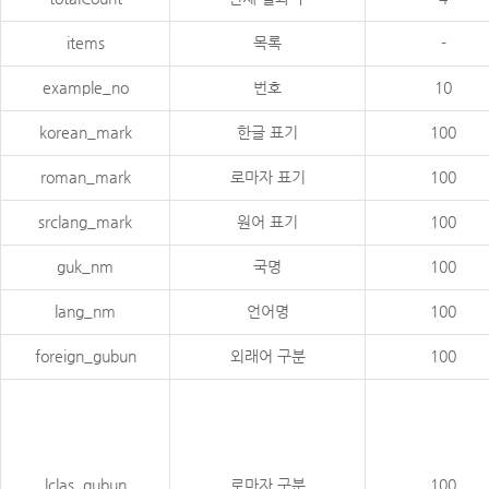
items
목록
-
example_no
번호
10
korean_mark
한글 표기
100
roman_mark
로마자 표기
100
srclang_mark
원어 표기
100
guk_nm
국명
100
lang_nm
언어명
100
foreign_gubun
외래어 구분
100
lclas_gubun
로마자 구분
100