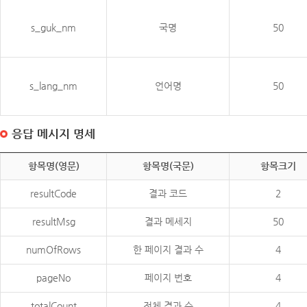
s_guk_nm
국명
50
s_lang_nm
언어명
50
응답 메시지 명세
항목명(영문)
항목명(국문)
항목크기
resultCode
결과 코드
2
resultMsg
결과 메세지
50
numOfRows
한 페이지 결과 수
4
pageNo
페이지 번호
4
totalCount
전체 결과 수
4