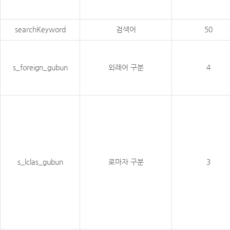
searchKeyword
검색어
50
s_foreign_gubun
외래어 구분
4
s_lclas_gubun
로마자 구분
3