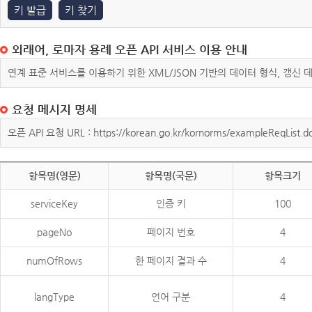
키 발급
키 찾기
외래어, 로마자 용례 오픈 API 서비스 이용 안내
연계 표준 서비스를 이용하기 위한 XML/JSON 기반의 데이터 형식, 갱신
요청 메시지 명세
오픈 API 요청 URL : https://korean.go.kr/kornorms/exampleReqList.d
항목명(영문)
항목명(국문)
항목크기
serviceKey
인증 키
100
pageNo
페이지 번호
4
numOfRows
한 페이지 결과 수
4
langType
언어 구분
4