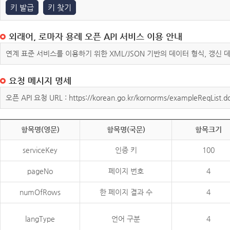
키 발급
키 찾기
외래어, 로마자 용례 오픈 API 서비스 이용 안내
연계 표준 서비스를 이용하기 위한 XML/JSON 기반의 데이터 형식, 갱신
요청 메시지 명세
오픈 API 요청 URL : https://korean.go.kr/kornorms/exampleReqList.d
항목명(영문)
항목명(국문)
항목크기
serviceKey
인증 키
100
pageNo
페이지 번호
4
numOfRows
한 페이지 결과 수
4
langType
언어 구분
4