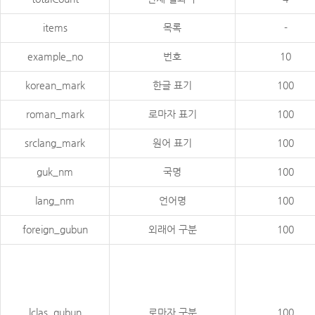
items
목록
-
example_no
번호
10
korean_mark
한글 표기
100
roman_mark
로마자 표기
100
srclang_mark
원어 표기
100
guk_nm
국명
100
lang_nm
언어명
100
foreign_gubun
외래어 구분
100
lclas_gubun
로마자 구분
100