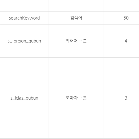
searchKeyword
검색어
50
s_foreign_gubun
외래어 구분
4
s_lclas_gubun
로마자 구분
3