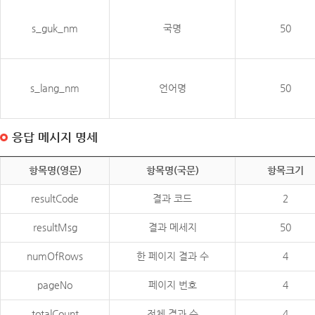
s_guk_nm
국명
50
s_lang_nm
언어명
50
응답 메시지 명세
항목명(영문)
항목명(국문)
항목크기
resultCode
결과 코드
2
resultMsg
결과 메세지
50
numOfRows
한 페이지 결과 수
4
pageNo
페이지 번호
4
totalCount
전체 결과 수
4