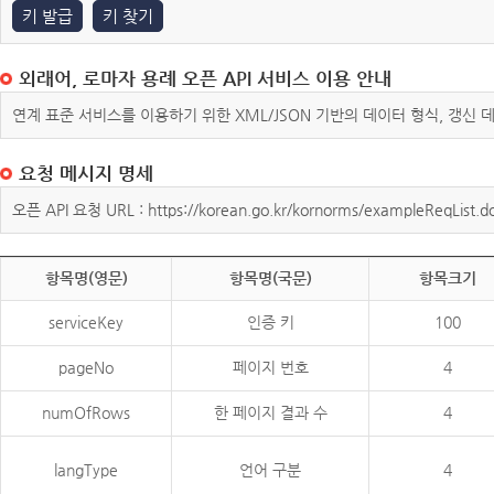
키 발급
키 찾기
외래어, 로마자 용례 오픈 API 서비스 이용 안내
연계 표준 서비스를 이용하기 위한 XML/JSON 기반의 데이터 형식, 갱신
요청 메시지 명세
오픈 API 요청 URL : https://korean.go.kr/kornorms/exampleReqList.d
항목명(영문)
항목명(국문)
항목크기
serviceKey
인증 키
100
pageNo
페이지 번호
4
numOfRows
한 페이지 결과 수
4
langType
언어 구분
4