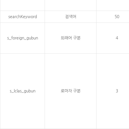
searchKeyword
검색어
50
s_foreign_gubun
외래어 구분
4
s_lclas_gubun
로마자 구분
3