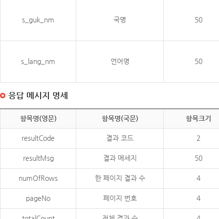
s_guk_nm
국명
50
s_lang_nm
언어명
50
응답 메시지 명세
항목명(영문)
항목명(국문)
항목크기
resultCode
결과 코드
2
resultMsg
결과 메세지
50
numOfRows
한 페이지 결과 수
4
pageNo
페이지 번호
4
totalCount
전체 결과 수
4