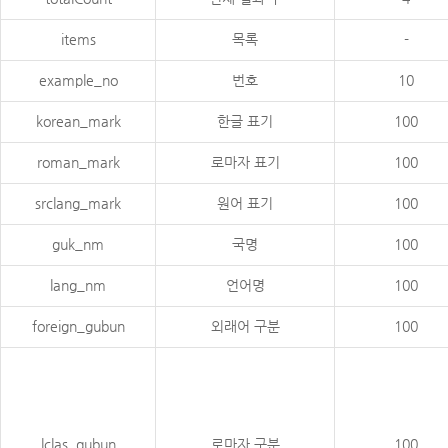
items
목록
-
example_no
번호
10
korean_mark
한글 표기
100
roman_mark
로마자 표기
100
srclang_mark
원어 표기
100
guk_nm
국명
100
lang_nm
언어명
100
foreign_gubun
외래어 구분
100
lclas_gubun
로마자 구분
100