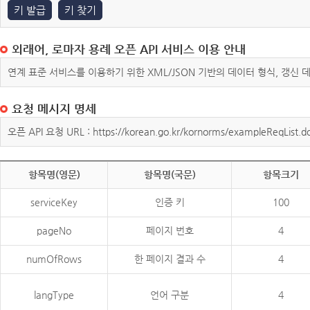
키 발급
키 찾기
외래어, 로마자 용례 오픈 API 서비스 이용 안내
연계 표준 서비스를 이용하기 위한 XML/JSON 기반의 데이터 형식, 갱신
요청 메시지 명세
오픈 API 요청 URL : https://korean.go.kr/kornorms/exampleReqList.d
항목명(영문)
항목명(국문)
항목크기
serviceKey
인증 키
100
pageNo
페이지 번호
4
numOfRows
한 페이지 결과 수
4
langType
언어 구분
4