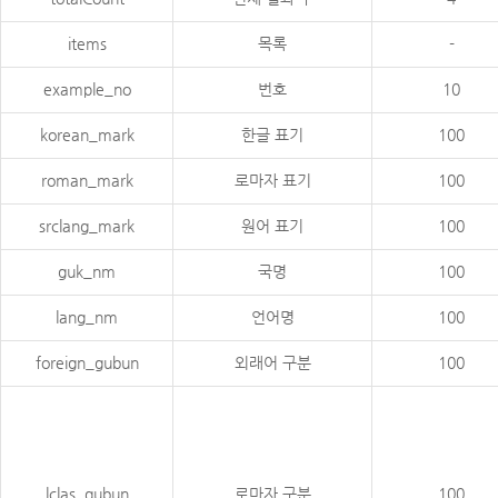
items
목록
-
example_no
번호
10
korean_mark
한글 표기
100
roman_mark
로마자 표기
100
srclang_mark
원어 표기
100
guk_nm
국명
100
lang_nm
언어명
100
foreign_gubun
외래어 구분
100
lclas_gubun
로마자 구분
100