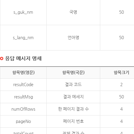
s_guk_nm
국명
50
s_lang_nm
언어명
50
응답 메시지 명세
항목명(영문)
항목명(국문)
항목크기
resultCode
결과 코드
2
resultMsg
결과 메세지
50
numOfRows
한 페이지 결과 수
4
pageNo
페이지 번호
4
totalCount
전체 결과 수
4