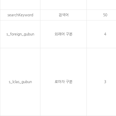
searchKeyword
검색어
50
s_foreign_gubun
외래어 구분
4
s_lclas_gubun
로마자 구분
3