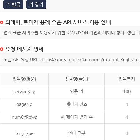
키 발급
키 찾기
외래어, 로마자 용례 오픈 API 서비스 이용 안내
연계 표준 서비스를 이용하기 위한 XML/JSON 기반의 데이터 형식, 갱신
요청 메시지 명세
오픈 API 요청 URL : https://korean.go.kr/kornorms/exampleReqList.d
항목명(영문)
항목명(국문)
항목크기
serviceKey
인증 키
100
pageNo
페이지 번호
4
numOfRows
한 페이지 결과 수
4
langType
언어 구분
4