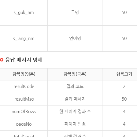
s_guk_nm
국명
50
s_lang_nm
언어명
50
응답 메시지 명세
항목명(영문)
항목명(국문)
항목크기
resultCode
결과 코드
2
resultMsg
결과 메세지
50
numOfRows
한 페이지 결과 수
4
pageNo
페이지 번호
4
totalCount
전체 결과 수
4