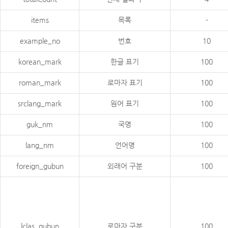
items
목록
-
example_no
번호
10
korean_mark
한글 표기
100
roman_mark
로마자 표기
100
srclang_mark
원어 표기
100
guk_nm
국명
100
lang_nm
언어명
100
foreign_gubun
외래어 구분
100
lclas_gubun
로마자 구분
100