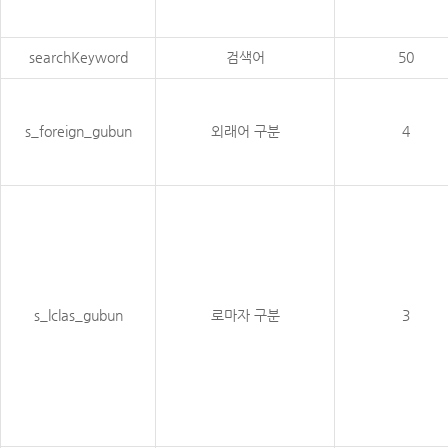
searchKeyword
검색어
50
s_foreign_gubun
외래어 구분
4
s_lclas_gubun
로마자 구분
3