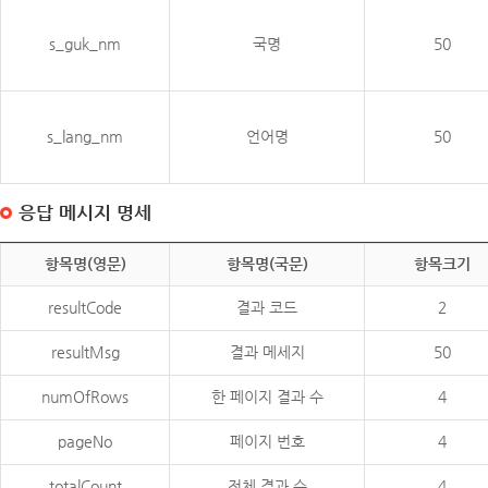
s_guk_nm
국명
50
s_lang_nm
언어명
50
응답 메시지 명세
항목명(영문)
항목명(국문)
항목크기
resultCode
결과 코드
2
resultMsg
결과 메세지
50
numOfRows
한 페이지 결과 수
4
pageNo
페이지 번호
4
totalCount
전체 결과 수
4