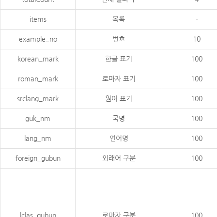
items
목록
-
example_no
번호
10
korean_mark
한글 표기
100
roman_mark
로마자 표기
100
srclang_mark
원어 표기
100
guk_nm
국명
100
lang_nm
언어명
100
foreign_gubun
외래어 구분
100
lclas_gubun
로마자 구분
100