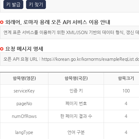
키 발급
키 찾기
외래어, 로마자 용례 오픈 API 서비스 이용 안내
연계 표준 서비스를 이용하기 위한 XML/JSON 기반의 데이터 형식, 갱신
요청 메시지 명세
오픈 API 요청 URL : https://korean.go.kr/kornorms/exampleReqList.d
항목명(영문)
항목명(국문)
항목크기
serviceKey
인증 키
100
pageNo
페이지 번호
4
numOfRows
한 페이지 결과 수
4
langType
언어 구분
4