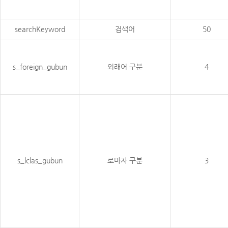
searchKeyword
검색어
50
s_foreign_gubun
외래어 구분
4
s_lclas_gubun
로마자 구분
3