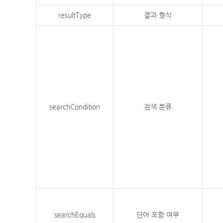
resultType
결과 형식
searchCondition
검색 분류
searchEquals
단어 포함 여부