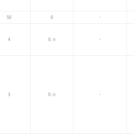
50
0
-
4
0..n
-
3
0..n
-