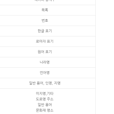
목록
번호
한글 표기
로마자 표기
원어 표기
나라명
언어명
일반 용어, 인명, 지명
미지명,기타
도로명 주소
일반 용어
문화재 명소