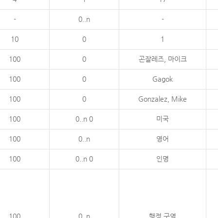
-
0..n
-
10
0
1
100
0
곤잘레즈, 마이크
100
0
Gagok
100
0
Gonzalez, Mike
100
0..n 0
미국
100
0..n
영어
100
0..n 0
인명
100
0..n
행정 구역