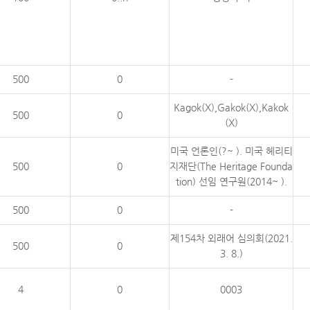
500
0
-
Kagok(X),Gakok(X),Kakok
500
0
(X)
미국 언론인(?~ ). 미국 헤리티
500
0
지재단(The Heritage Founda
tion) 선임 연구원(2014~ ).
500
0
-
제154차 외래어 심의회(2021.
500
0
3. 8.)
4
0
0003