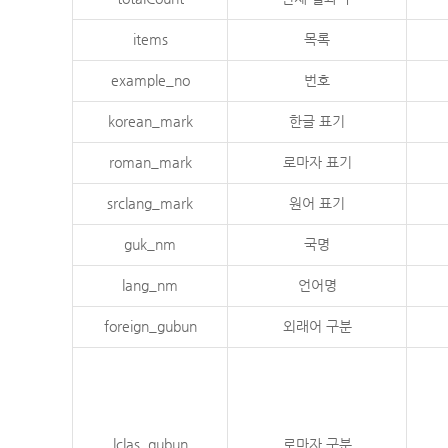
items
목록
example_no
번호
korean_mark
한글 표기
roman_mark
로마자 표기
srclang_mark
원어 표기
guk_nm
국명
lang_nm
언어명
foreign_gubun
외래어 구분
lclas_gubun
로마자 구분