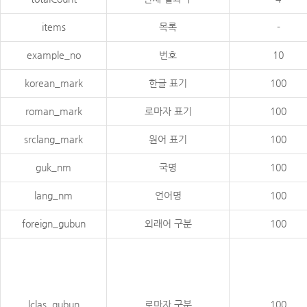
items
목록
-
example_no
번호
10
korean_mark
한글 표기
100
roman_mark
로마자 표기
100
srclang_mark
원어 표기
100
guk_nm
국명
100
lang_nm
언어명
100
foreign_gubun
외래어 구분
100
lclas_gubun
로마자 구분
100