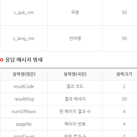
s_guk_nm
국명
50
s_lang_nm
언어명
50
응답 메시지 명세
항목명(영문)
항목명(국문)
항목크기
resultCode
결과 코드
2
resultMsg
결과 메세지
50
numOfRows
한 페이지 결과 수
4
pageNo
페이지 번호
4
totalCount
전체 결과 수
4