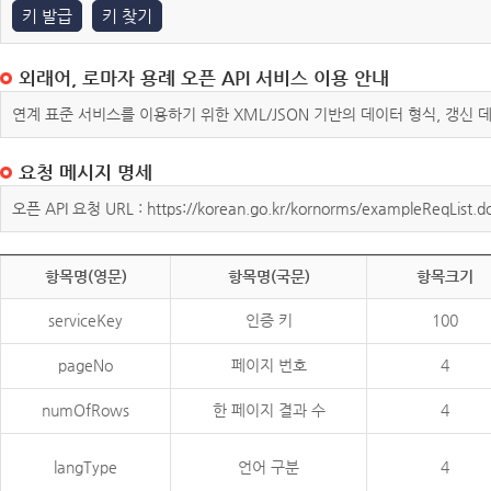
키 발급
키 찾기
외래어, 로마자 용례 오픈 API 서비스 이용 안내
연계 표준 서비스를 이용하기 위한 XML/JSON 기반의 데이터 형식, 갱신
요청 메시지 명세
오픈 API 요청 URL : https://korean.go.kr/kornorms/exampleReqList.d
항목명(영문)
항목명(국문)
항목크기
serviceKey
인증 키
100
pageNo
페이지 번호
4
numOfRows
한 페이지 결과 수
4
langType
언어 구분
4