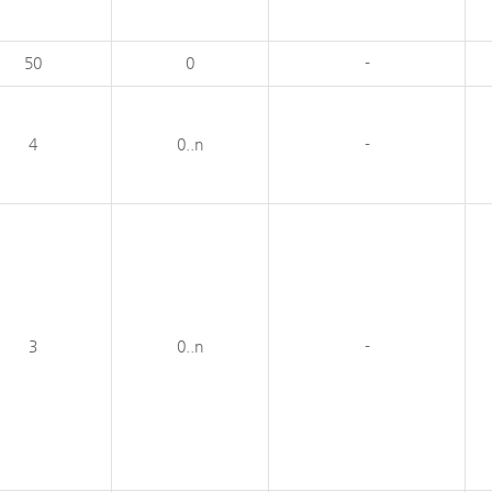
50
0
-
4
0..n
-
3
0..n
-