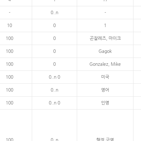
-
0..n
-
10
0
1
100
0
곤잘레즈, 마이크
100
0
Gagok
100
0
Gonzalez, Mike
100
0..n 0
미국
100
0..n
영어
100
0..n 0
인명
100
0..n
행정 구역