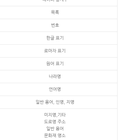
목록
번호
한글 표기
로마자 표기
원어 표기
나라명
언어명
일반 용어, 인명, 지명
미지명,기타
도로명 주소
일반 용어
문화재 명소