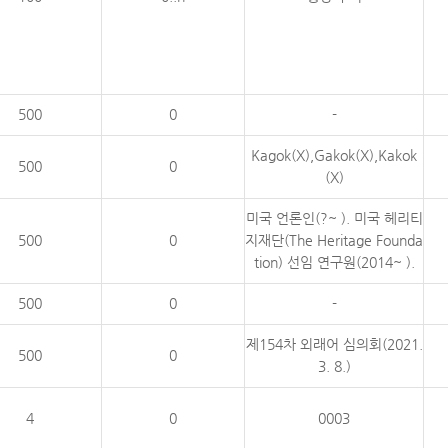
500
0
-
Kagok(X),Gakok(X),Kakok
500
0
(X)
미국 언론인(?~ ). 미국 헤리티
500
0
지재단(The Heritage Founda
tion) 선임 연구원(2014~ ).
500
0
-
제154차 외래어 심의회(2021.
500
0
3. 8.)
4
0
0003