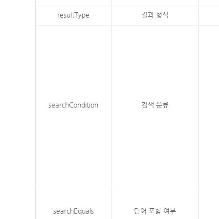
resultType
결과 형식
searchCondition
검색 분류
searchEquals
단어 포함 여부