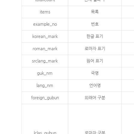
items
목록
example_no
번호
korean_mark
한글 표기
roman_mark
로마자 표기
srclang_mark
원어 표기
guk_nm
국명
lang_nm
언어명
foreign_gubun
외래어 구분
lclas_gubun
로마자 구분