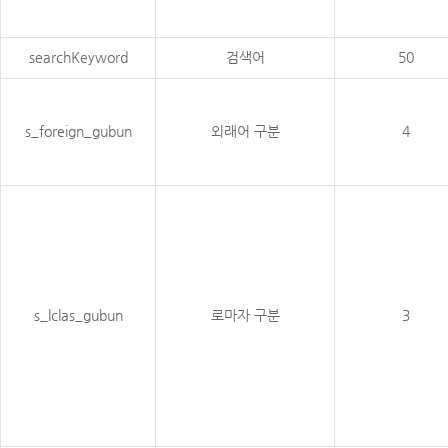
searchKeyword
검색어
50
s_foreign_gubun
외래어 구분
4
s_lclas_gubun
로마자 구분
3