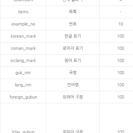
items
목록
-
example_no
번호
10
korean_mark
한글 표기
100
roman_mark
로마자 표기
100
srclang_mark
원어 표기
100
guk_nm
국명
100
lang_nm
언어명
100
foreign_gubun
외래어 구분
100
lclas_gubun
로마자 구분
100