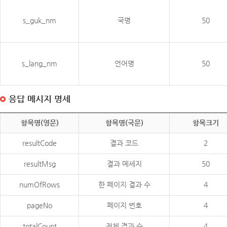
s_guk_nm
국명
50
s_lang_nm
언어명
50
응답 메시지 명세
항목명(영문)
항목명(국문)
항목크기
resultCode
결과 코드
2
resultMsg
결과 메세지
50
numOfRows
한 페이지 결과 수
4
pageNo
페이지 번호
4
totalCount
전체 결과 수
4