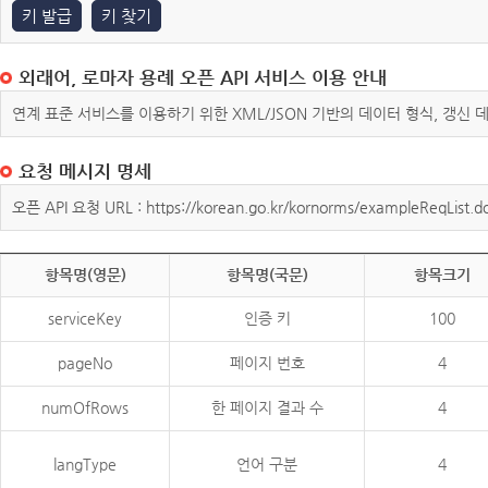
키 발급
키 찾기
외래어, 로마자 용례 오픈 API 서비스 이용 안내
연계 표준 서비스를 이용하기 위한 XML/JSON 기반의 데이터 형식, 갱신
요청 메시지 명세
오픈 API 요청 URL : https://korean.go.kr/kornorms/exampleReqList.d
항목명(영문)
항목명(국문)
항목크기
serviceKey
인증 키
100
pageNo
페이지 번호
4
numOfRows
한 페이지 결과 수
4
langType
언어 구분
4