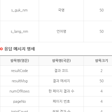
s_guk_nm
국명
50
s_lang_nm
언어명
50
응답 메시지 명세
항목명(영문)
항목명(국문)
항목크기
resultCode
결과 코드
2
resultMsg
결과 메세지
50
numOfRows
한 페이지 결과 수
4
pageNo
페이지 번호
4
totalCount
전체 결과 수
4