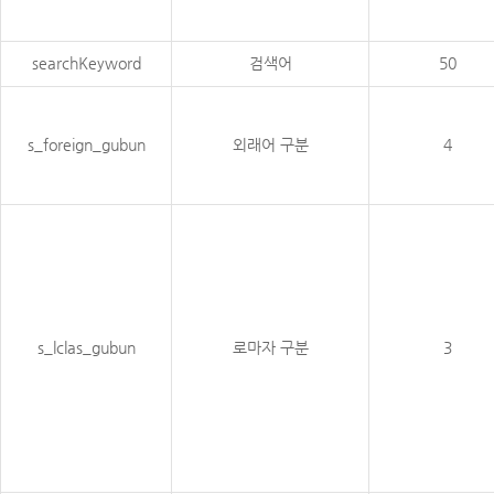
searchKeyword
검색어
50
s_foreign_gubun
외래어 구분
4
s_lclas_gubun
로마자 구분
3