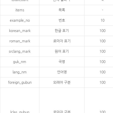
items
목록
-
example_no
번호
10
korean_mark
한글 표기
100
roman_mark
로마자 표기
100
srclang_mark
원어 표기
100
guk_nm
국명
100
lang_nm
언어명
100
foreign_gubun
외래어 구분
100
lclas_gubun
로마자 구분
100