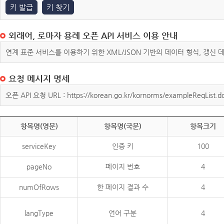
키 발급
키 찾기
외래어, 로마자 용례 오픈 API 서비스 이용 안내
연계 표준 서비스를 이용하기 위한 XML/JSON 기반의 데이터 형식, 갱신
요청 메시지 명세
오픈 API 요청 URL : https://korean.go.kr/kornorms/exampleReqList.d
항목명(영문)
항목명(국문)
항목크기
serviceKey
인증 키
100
pageNo
페이지 번호
4
numOfRows
한 페이지 결과 수
4
langType
언어 구분
4