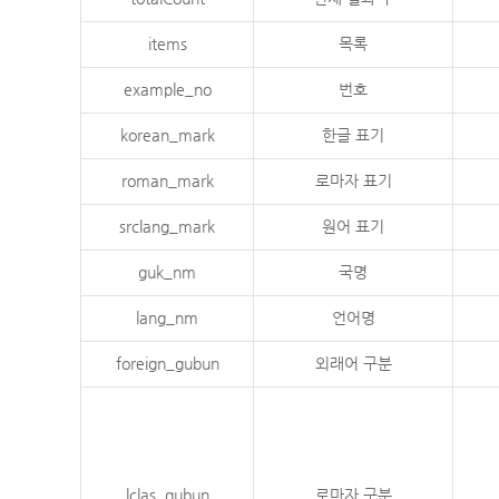
items
목록
example_no
번호
korean_mark
한글 표기
roman_mark
로마자 표기
srclang_mark
원어 표기
guk_nm
국명
lang_nm
언어명
foreign_gubun
외래어 구분
lclas_gubun
로마자 구분