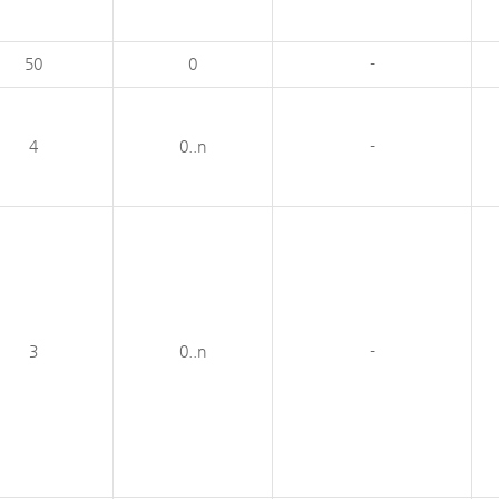
50
0
-
4
0..n
-
3
0..n
-