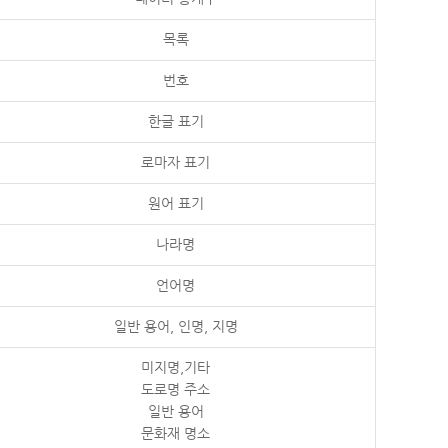
목록
번호
한글 표기
로마자 표기
원어 표기
나라명
언어명
일반 용어, 인명, 지명
미지명,기타
도로명 주소
일반 용어
문화재 명소