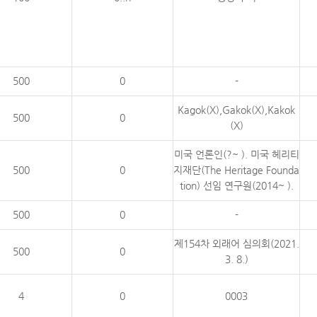
500
0
-
Kagok(X),Gakok(X),Kakok
500
0
(X)
미국 언론인(?~ ). 미국 헤리티
500
0
지재단(The Heritage Founda
tion) 선임 연구원(2014~ ).
500
0
-
제154차 외래어 심의회(2021.
500
0
3. 8.)
4
0
0003