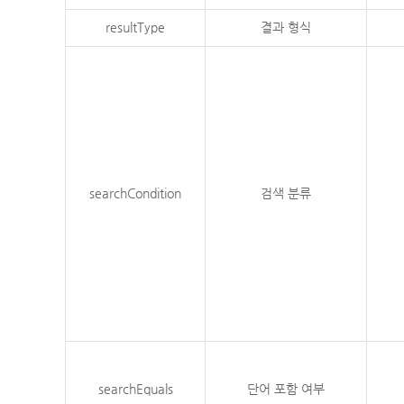
resultType
결과 형식
searchCondition
검색 분류
searchEquals
단어 포함 여부