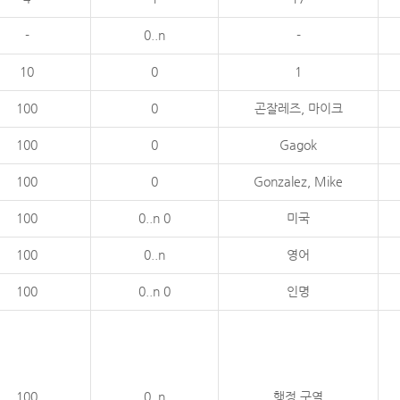
-
0..n
-
10
0
1
100
0
곤잘레즈, 마이크
100
0
Gagok
100
0
Gonzalez, Mike
100
0..n 0
미국
100
0..n
영어
100
0..n 0
인명
100
0..n
행정 구역