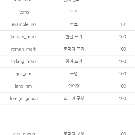
items
목록
-
example_no
번호
10
korean_mark
한글 표기
100
roman_mark
로마자 표기
100
srclang_mark
원어 표기
100
guk_nm
국명
100
lang_nm
언어명
100
foreign_gubun
외래어 구분
100
lclas_gubun
로마자 구분
100