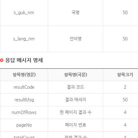
s_guk_nm
국명
50
s_lang_nm
언어명
50
응답 메시지 명세
항목명(영문)
항목명(국문)
항목크기
resultCode
결과 코드
2
resultMsg
결과 메세지
50
numOfRows
한 페이지 결과 수
4
pageNo
페이지 번호
4
totalCount
전체 결과 수
4