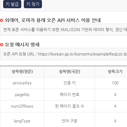
키 발급
키 찾기
외래어, 로마자 용례 오픈 API 서비스 이용 안내
연계 표준 서비스를 이용하기 위한 XML/JSON 기반의 데이터 형식, 갱신
요청 메시지 명세
오픈 API 요청 URL : https://korean.go.kr/kornorms/exampleReqList.d
항목명(영문)
항목명(국문)
항목크기
serviceKey
인증 키
100
pageNo
페이지 번호
4
numOfRows
한 페이지 결과 수
4
langType
언어 구분
4