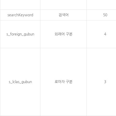
searchKeyword
검색어
50
s_foreign_gubun
외래어 구분
4
s_lclas_gubun
로마자 구분
3