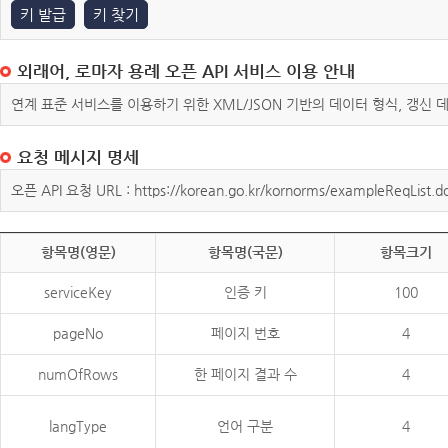
키 발급
키 찾기
외래어, 로마자 용례 오픈 API 서비스 이용 안내
연계 표준 서비스를 이용하기 위한 XML/JSON 기반의 데이터 형식, 갱신
요청 메시지 명세
오픈 API 요청 URL : https://korean.go.kr/kornorms/exampleReqList.d
항목명(영문)
항목명(국문)
항목크기
serviceKey
인증 키
100
pageNo
페이지 번호
4
numOfRows
한 페이지 결과 수
4
langType
언어 구분
4