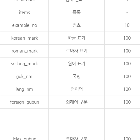
items
목록
-
example_no
번호
10
korean_mark
한글 표기
100
roman_mark
로마자 표기
100
srclang_mark
원어 표기
100
guk_nm
국명
100
lang_nm
언어명
100
foreign_gubun
외래어 구분
100
lclas_gubun
로마자 구분
100