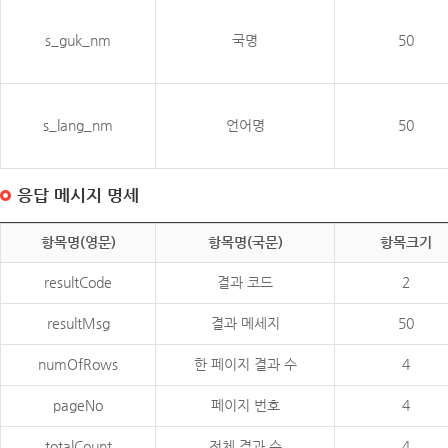
s_guk_nm
국명
50
s_lang_nm
언어명
50
응답 메시지 명세
항목명(영문)
항목명(국문)
항목크기
resultCode
결과 코드
2
resultMsg
결과 메세지
50
numOfRows
한 페이지 결과 수
4
pageNo
페이지 번호
4
totalCount
전체 결과 수
4