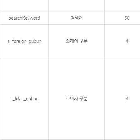
searchKeyword
검색어
50
s_foreign_gubun
외래어 구분
4
s_lclas_gubun
로마자 구분
3