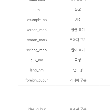
items
목록
example_no
번호
korean_mark
한글 표기
roman_mark
로마자 표기
srclang_mark
원어 표기
guk_nm
국명
lang_nm
언어명
foreign_gubun
외래어 구분
lclas_gubun
로마자 구분