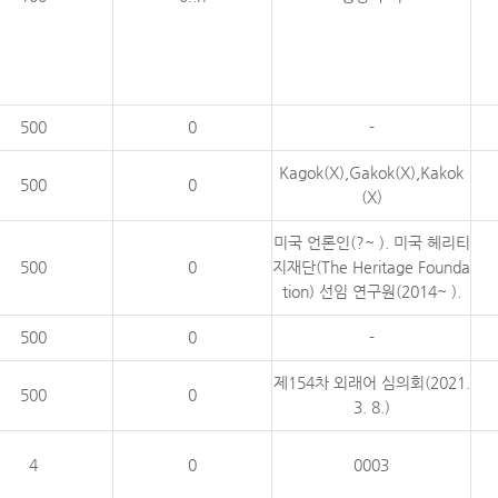
500
0
-
Kagok(X),Gakok(X),Kakok
500
0
(X)
미국 언론인(?~ ). 미국 헤리티
500
0
지재단(The Heritage Founda
tion) 선임 연구원(2014~ ).
500
0
-
제154차 외래어 심의회(2021.
500
0
3. 8.)
4
0
0003