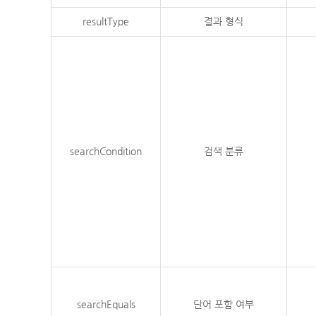
resultType
결과 형식
searchCondition
검색 분류
searchEquals
단어 포함 여부