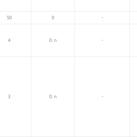
50
0
-
4
0..n
-
3
0..n
-