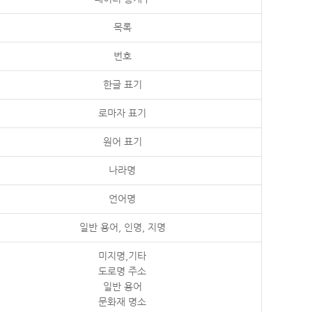
목록
번호
한글 표기
로마자 표기
원어 표기
나라명
언어명
일반 용어, 인명, 지명
미지명,기타
도로명 주소
일반 용어
문화재 명소