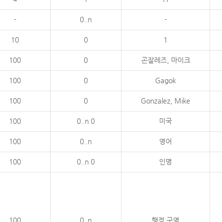
-
0..n
-
10
0
1
100
0
곤잘레즈, 마이크
100
0
Gagok
100
0
Gonzalez, Mike
100
0..n 0
미국
100
0..n
영어
100
0..n 0
인명
100
0..n
행정 구역