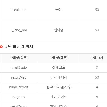
s_guk_nm
국명
50
s_lang_nm
언어명
50
응답 메시지 명세
항목명(영문)
항목명(국문)
항목크기
resultCode
결과 코드
2
resultMsg
결과 메세지
50
numOfRows
한 페이지 결과 수
4
pageNo
페이지 번호
4
totalCount
전체 결과 수
4