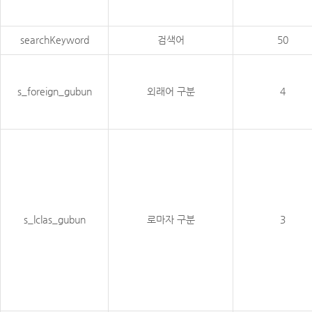
searchKeyword
검색어
50
s_foreign_gubun
외래어 구분
4
s_lclas_gubun
로마자 구분
3