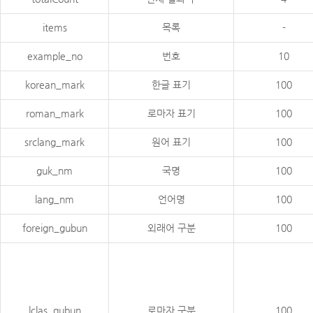
items
목록
-
example_no
번호
10
korean_mark
한글 표기
100
roman_mark
로마자 표기
100
srclang_mark
원어 표기
100
guk_nm
국명
100
lang_nm
언어명
100
foreign_gubun
외래어 구분
100
lclas_gubun
로마자 구분
100