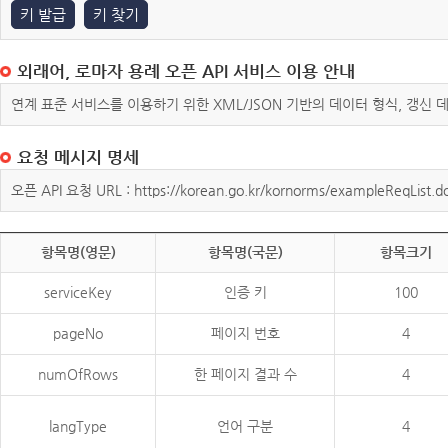
키 발급
키 찾기
외래어, 로마자 용례 오픈 API 서비스 이용 안내
연계 표준 서비스를 이용하기 위한 XML/JSON 기반의 데이터 형식, 갱신
요청 메시지 명세
오픈 API 요청 URL : https://korean.go.kr/kornorms/exampleReqList.d
항목명(영문)
항목명(국문)
항목크기
serviceKey
인증 키
100
pageNo
페이지 번호
4
numOfRows
한 페이지 결과 수
4
langType
언어 구분
4