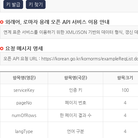
키 발급
키 찾기
외래어, 로마자 용례 오픈 API 서비스 이용 안내
연계 표준 서비스를 이용하기 위한 XML/JSON 기반의 데이터 형식, 갱신
요청 메시지 명세
오픈 API 요청 URL : https://korean.go.kr/kornorms/exampleReqList.d
항목명(영문)
항목명(국문)
항목크기
serviceKey
인증 키
100
pageNo
페이지 번호
4
numOfRows
한 페이지 결과 수
4
langType
언어 구분
4