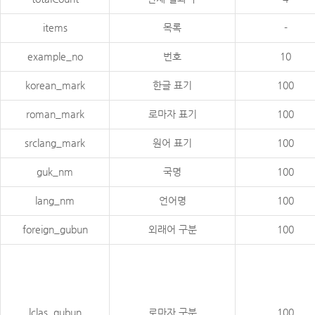
items
목록
-
example_no
번호
10
korean_mark
한글 표기
100
roman_mark
로마자 표기
100
srclang_mark
원어 표기
100
guk_nm
국명
100
lang_nm
언어명
100
foreign_gubun
외래어 구분
100
lclas_gubun
로마자 구분
100