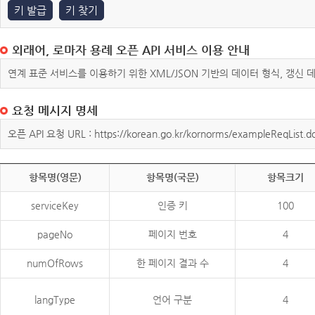
키 발급
키 찾기
외래어, 로마자 용례 오픈 API 서비스 이용 안내
연계 표준 서비스를 이용하기 위한 XML/JSON 기반의 데이터 형식, 갱신
요청 메시지 명세
오픈 API 요청 URL : https://korean.go.kr/kornorms/exampleReqList.d
항목명(영문)
항목명(국문)
항목크기
serviceKey
인증 키
100
pageNo
페이지 번호
4
numOfRows
한 페이지 결과 수
4
langType
언어 구분
4