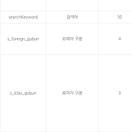
searchKeyword
검색어
50
s_foreign_gubun
외래어 구분
4
s_lclas_gubun
로마자 구분
3