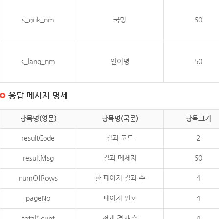
s_guk_nm
국명
50
s_lang_nm
언어명
50
응답 메시지 명세
항목명(영문)
항목명(국문)
항목크기
resultCode
결과 코드
2
resultMsg
결과 메세지
50
numOfRows
한 페이지 결과 수
4
pageNo
페이지 번호
4
totalCount
전체 결과 수
4