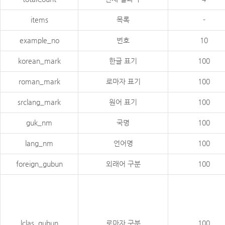
items
목록
-
example_no
번호
10
korean_mark
한글 표기
100
roman_mark
로마자 표기
100
srclang_mark
원어 표기
100
guk_nm
국명
100
lang_nm
언어명
100
foreign_gubun
외래어 구분
100
lclas_gubun
로마자 구분
100