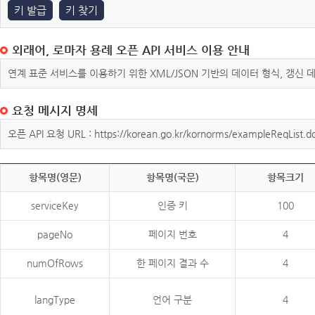
키 발급
키 찾기
외래어, 로마자 용례 오픈 API 서비스 이용 안내
연계 표준 서비스를 이용하기 위한 XML/JSON 기반의 데이터 형식, 갱신
요청 메시지 명세
오픈 API 요청 URL : https://korean.go.kr/kornorms/exampleReqList.d
항목명(영문)
항목명(국문)
항목크기
serviceKey
인증 키
100
pageNo
페이지 번호
4
numOfRows
한 페이지 결과 수
4
langType
언어 구분
4