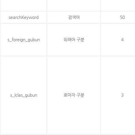
searchKeyword
검색어
50
s_foreign_gubun
외래어 구분
4
s_lclas_gubun
로마자 구분
3