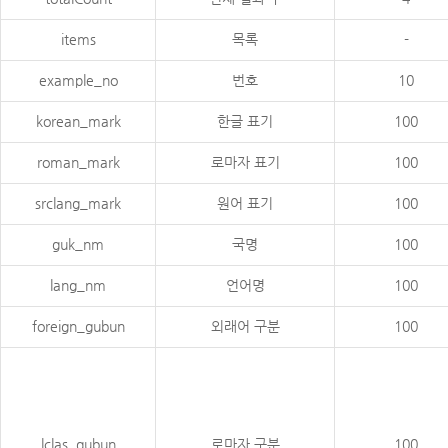
items
목록
-
example_no
번호
10
korean_mark
한글 표기
100
roman_mark
로마자 표기
100
srclang_mark
원어 표기
100
guk_nm
국명
100
lang_nm
언어명
100
foreign_gubun
외래어 구분
100
lclas_gubun
로마자 구분
100