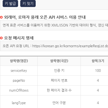
키 발급
키 찾기
외래어, 로마자 용례 오픈 API 서비스 이용 안내
연계 표준 서비스를 이용하기 위한 XML/JSON 기반의 데이터 형식, 갱신
요청 메시지 명세
오픈 API 요청 URL : https://korean.go.kr/kornorms/exampleReqList.d
항목명(영문)
항목명(국문)
항목크기
serviceKey
인증 키
100
pageNo
페이지 번호
4
numOfRows
한 페이지 결과 수
4
langType
언어 구분
4