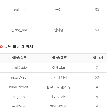
s_guk_nm
국명
50
s_lang_nm
언어명
50
응답 메시지 명세
항목명(영문)
항목명(국문)
항목크기
resultCode
결과 코드
2
resultMsg
결과 메세지
50
numOfRows
한 페이지 결과 수
4
pageNo
페이지 번호
4
totalCount
전체 결과 수
4