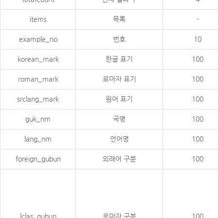
items
목록
-
example_no
번호
10
korean_mark
한글 표기
100
roman_mark
로마자 표기
100
srclang_mark
원어 표기
100
guk_nm
국명
100
lang_nm
언어명
100
foreign_gubun
외래어 구분
100
lclas_gubun
로마자 구분
100