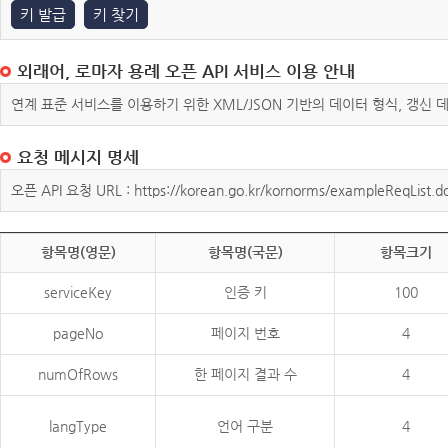
키 발급
키 찾기
외래어, 로마자 용례 오픈 API 서비스 이용 안내
연계 표준 서비스를 이용하기 위한 XML/JSON 기반의 데이터 형식, 갱신
요청 메시지 명세
오픈 API 요청 URL : https://korean.go.kr/kornorms/exampleReqList.d
항목명(영문)
항목명(국문)
항목크기
serviceKey
인증 키
100
pageNo
페이지 번호
4
numOfRows
한 페이지 결과 수
4
langType
언어 구분
4