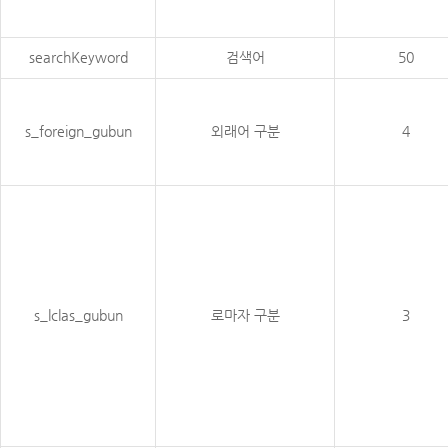
searchKeyword
검색어
50
s_foreign_gubun
외래어 구분
4
s_lclas_gubun
로마자 구분
3