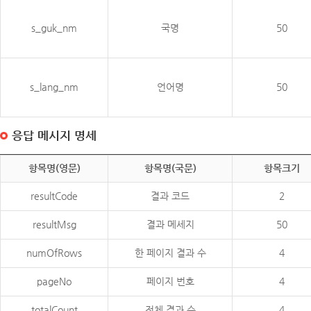
s_guk_nm
국명
50
s_lang_nm
언어명
50
응답 메시지 명세
항목명(영문)
항목명(국문)
항목크기
resultCode
결과 코드
2
resultMsg
결과 메세지
50
numOfRows
한 페이지 결과 수
4
pageNo
페이지 번호
4
totalCount
전체 결과 수
4