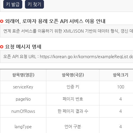
키 발급
키 찾기
외래어, 로마자 용례 오픈 API 서비스 이용 안내
연계 표준 서비스를 이용하기 위한 XML/JSON 기반의 데이터 형식, 갱신
요청 메시지 명세
오픈 API 요청 URL : https://korean.go.kr/kornorms/exampleReqList.d
항목명(영문)
항목명(국문)
항목크기
serviceKey
인증 키
100
pageNo
페이지 번호
4
numOfRows
한 페이지 결과 수
4
langType
언어 구분
4