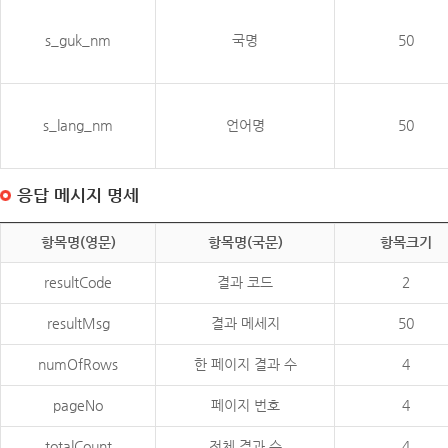
s_guk_nm
국명
50
s_lang_nm
언어명
50
응답 메시지 명세
항목명(영문)
항목명(국문)
항목크기
resultCode
결과 코드
2
resultMsg
결과 메세지
50
numOfRows
한 페이지 결과 수
4
pageNo
페이지 번호
4
totalCount
전체 결과 수
4