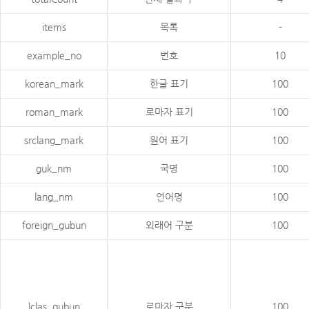
items
목록
-
example_no
번호
10
korean_mark
한글 표기
100
roman_mark
로마자 표기
100
srclang_mark
원어 표기
100
guk_nm
국명
100
lang_nm
언어명
100
foreign_gubun
외래어 구분
100
lclas_gubun
로마자 구분
100