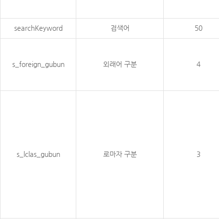
searchKeyword
검색어
50
s_foreign_gubun
외래어 구분
4
s_lclas_gubun
로마자 구분
3