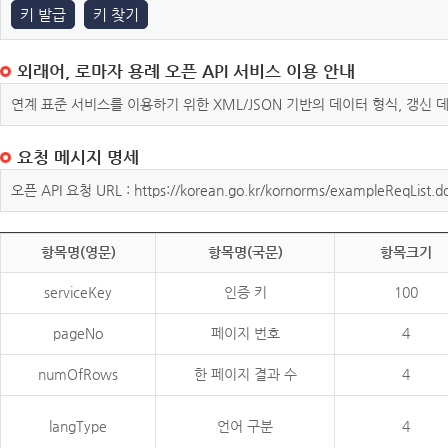
키 발급
키 찾기
외래어, 로마자 용례 오픈 API 서비스 이용 안내
연계 표준 서비스를 이용하기 위한 XML/JSON 기반의 데이터 형식, 갱신
요청 메시지 명세
오픈 API 요청 URL : https://korean.go.kr/kornorms/exampleReqList.d
항목명(영문)
항목명(국문)
항목크기
serviceKey
인증 키
100
pageNo
페이지 번호
4
numOfRows
한 페이지 결과 수
4
langType
언어 구분
4