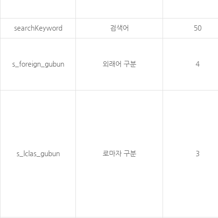
searchKeyword
검색어
50
s_foreign_gubun
외래어 구분
4
s_lclas_gubun
로마자 구분
3