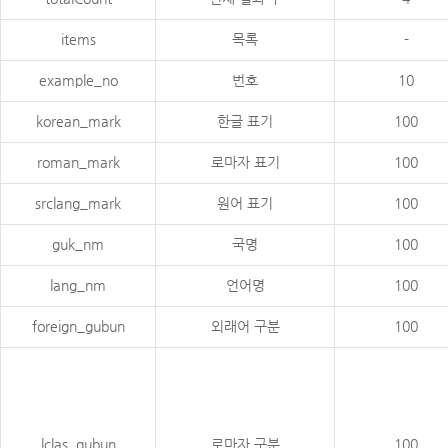
items
목록
-
example_no
번호
10
korean_mark
한글 표기
100
roman_mark
로마자 표기
100
srclang_mark
원어 표기
100
guk_nm
국명
100
lang_nm
언어명
100
foreign_gubun
외래어 구분
100
lclas_gubun
로마자 구분
100