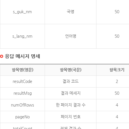
s_guk_nm
국명
50
s_lang_nm
언어명
50
응답 메시지 명세
항목명(영문)
항목명(국문)
항목크기
resultCode
결과 코드
2
resultMsg
결과 메세지
50
numOfRows
한 페이지 결과 수
4
pageNo
페이지 번호
4
totalCount
전체 결과 수
4