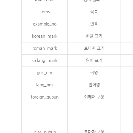
items
목록
example_no
번호
korean_mark
한글 표기
roman_mark
로마자 표기
srclang_mark
원어 표기
guk_nm
국명
lang_nm
언어명
foreign_gubun
외래어 구분
lclas_gubun
로마자 구분