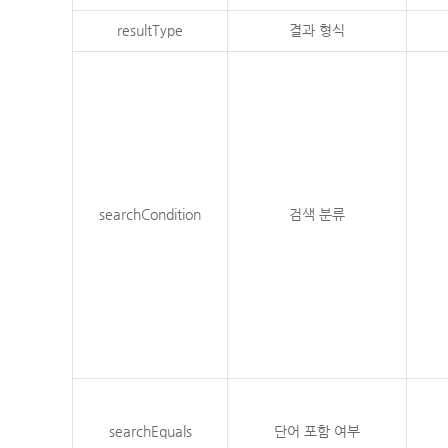
resultType
결과 형식
searchCondition
검색 분류
searchEquals
단어 포함 여부