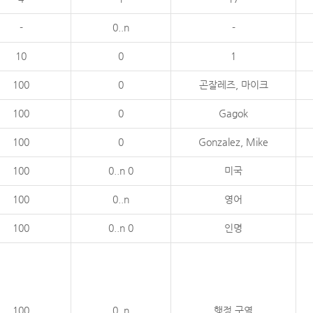
-
0..n
-
10
0
1
100
0
곤잘레즈, 마이크
100
0
Gagok
100
0
Gonzalez, Mike
100
0..n 0
미국
100
0..n
영어
100
0..n 0
인명
100
0..n
행정 구역