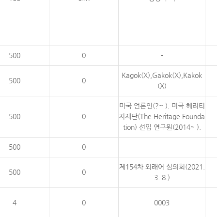
500
0
-
Kagok(X),Gakok(X),Kakok
500
0
(X)
미국 언론인(?~ ). 미국 헤리티
500
0
지재단(The Heritage Founda
tion) 선임 연구원(2014~ ).
500
0
-
제154차 외래어 심의회(2021.
500
0
3. 8.)
4
0
0003