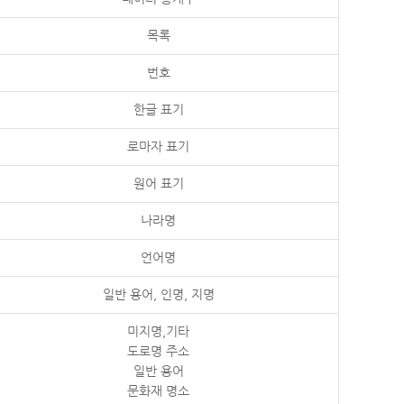
목록
번호
한글 표기
로마자 표기
원어 표기
나라명
언어명
일반 용어, 인명, 지명
미지명,기타
도로명 주소
일반 용어
문화재 명소