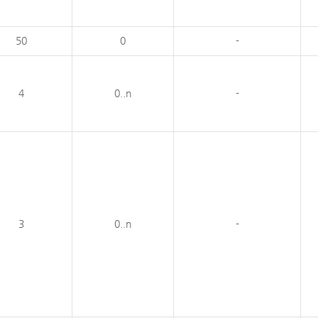
50
0
-
4
0..n
-
3
0..n
-