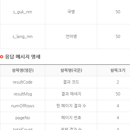
s_guk_nm
국명
50
s_lang_nm
언어명
50
응답 메시지 명세
항목명(영문)
항목명(국문)
항목크기
resultCode
결과 코드
2
resultMsg
결과 메세지
50
numOfRows
한 페이지 결과 수
4
pageNo
페이지 번호
4
totalCount
전체 결과 수
4