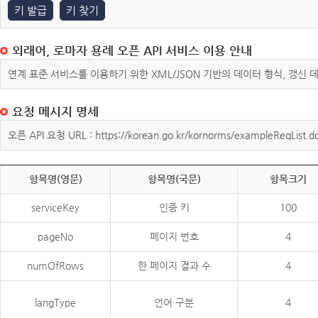
키 발급
키 찾기
외래어, 로마자 용례 오픈 API 서비스 이용 안내
연계 표준 서비스를 이용하기 위한 XML/JSON 기반의 데이터 형식, 갱신
요청 메시지 명세
오픈 API 요청 URL : https://korean.go.kr/kornorms/exampleReqList.d
항목명(영문)
항목명(국문)
항목크기
serviceKey
인증 키
100
pageNo
페이지 번호
4
numOfRows
한 페이지 결과 수
4
langType
언어 구분
4