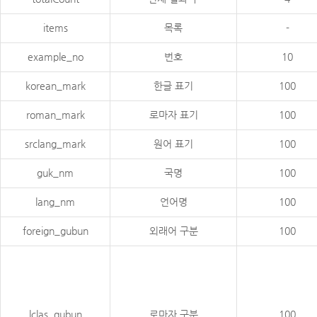
items
목록
-
example_no
번호
10
korean_mark
한글 표기
100
roman_mark
로마자 표기
100
srclang_mark
원어 표기
100
guk_nm
국명
100
lang_nm
언어명
100
foreign_gubun
외래어 구분
100
lclas_gubun
로마자 구분
100