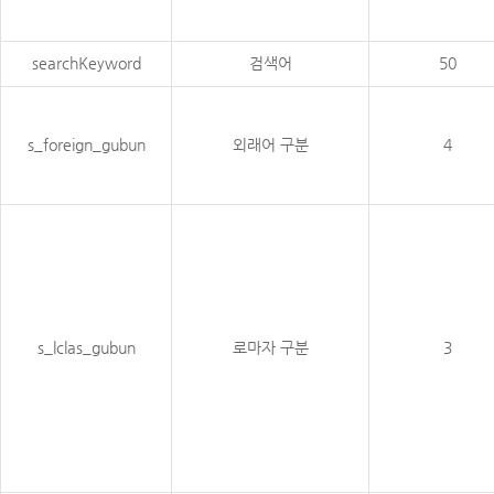
searchKeyword
검색어
50
s_foreign_gubun
외래어 구분
4
s_lclas_gubun
로마자 구분
3