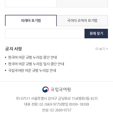
외래어 표기법
국어의 로마자 표기법
용례 찾기
공지 사항
더 보기 +
한국어 어문 규범 누리집 중단 안내
한국어 어문 규범 누리집 일시 중단 안내
국립국어원 어문 규범 누리집 안내
우) 07511 서울특별시 강서구 금낭화로 154(방화3동 827)
대표 전화: 02-2669-9775(평일 09:00~18:00)
전송: 02-2669-9737