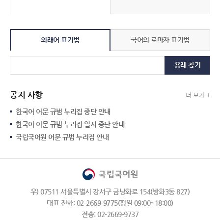
외래어 표기법
국어의 로마자 표기법
용례 찾기
공지 사항
더 보기 +
한국어 어문 규범 누리집 중단 안내
한국어 어문 규범 누리집 일시 중단 안내
국립국어원 어문 규범 누리집 안내
우) 07511 서울특별시 강서구 금낭화로 154(방화3동 827)
대표 전화: 02-2669-9775(평일 09:00~18:00)
전송: 02-2669-9737