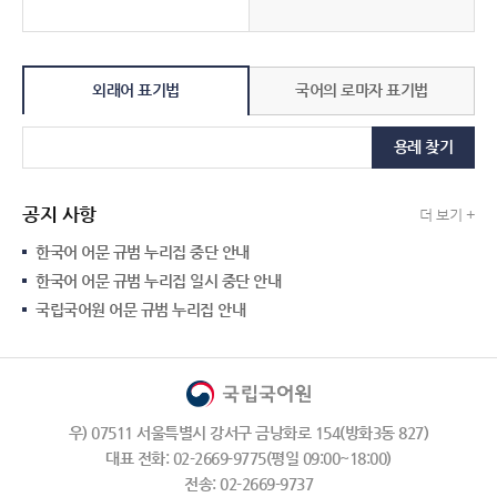
외래어 표기법
국어의 로마자 표기법
용례 찾기
공지 사항
더 보기 +
한국어 어문 규범 누리집 중단 안내
한국어 어문 규범 누리집 일시 중단 안내
국립국어원 어문 규범 누리집 안내
우) 07511 서울특별시 강서구 금낭화로 154(방화3동 827)
대표 전화: 02-2669-9775(평일 09:00~18:00)
전송: 02-2669-9737