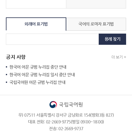
외래어 표기법
국어의 로마자 표기법
용례 찾기
공지 사항
더 보기 +
한국어 어문 규범 누리집 중단 안내
한국어 어문 규범 누리집 일시 중단 안내
국립국어원 어문 규범 누리집 안내
우) 07511 서울특별시 강서구 금낭화로 154(방화3동 827)
대표 전화: 02-2669-9775(평일 09:00~18:00)
전송: 02-2669-9737