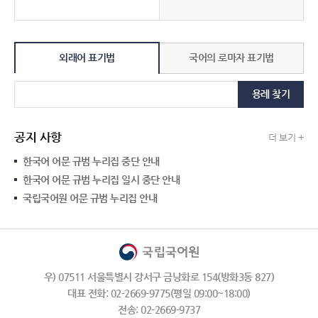
외래어 표기법
국어의 로마자 표기법
용례 찾기
공지 사항
더 보기 +
한국어 어문 규범 누리집 중단 안내
한국어 어문 규범 누리집 일시 중단 안내
국립국어원 어문 규범 누리집 안내
우) 07511 서울특별시 강서구 금낭화로 154(방화3동 827)
대표 전화: 02-2669-9775(평일 09:00~18:00)
전송: 02-2669-9737