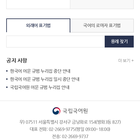
외래어 표기법
국어의 로마자 표기법
용례 찾기
공지 사항
더 보기 +
한국어 어문 규범 누리집 중단 안내
한국어 어문 규범 누리집 일시 중단 안내
국립국어원 어문 규범 누리집 안내
우) 07511 서울특별시 강서구 금낭화로 154(방화3동 827)
대표 전화: 02-2669-9775(평일 09:00~18:00)
전송: 02-2669-9737