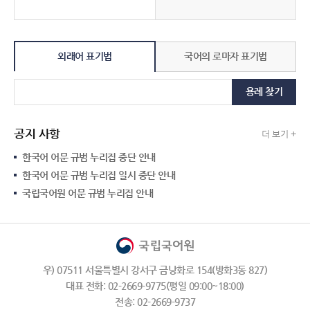
외래어 표기법
국어의 로마자 표기법
용례 찾기
공지 사항
더 보기 +
한국어 어문 규범 누리집 중단 안내
한국어 어문 규범 누리집 일시 중단 안내
국립국어원 어문 규범 누리집 안내
우) 07511 서울특별시 강서구 금낭화로 154(방화3동 827)
대표 전화: 02-2669-9775(평일 09:00~18:00)
전송: 02-2669-9737