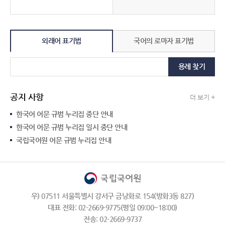
외래어 표기법
국어의 로마자 표기법
용례 찾기
공지 사항
더 보기 +
한국어 어문 규범 누리집 중단 안내
한국어 어문 규범 누리집 일시 중단 안내
국립국어원 어문 규범 누리집 안내
우) 07511 서울특별시 강서구 금낭화로 154(방화3동 827)
대표 전화: 02-2669-9775(평일 09:00~18:00)
전송: 02-2669-9737