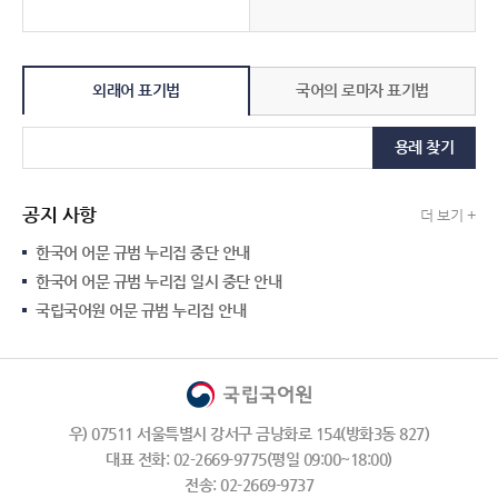
외래어 표기법
국어의 로마자 표기법
용례 찾기
공지 사항
더 보기 +
한국어 어문 규범 누리집 중단 안내
한국어 어문 규범 누리집 일시 중단 안내
국립국어원 어문 규범 누리집 안내
우) 07511 서울특별시 강서구 금낭화로 154(방화3동 827)
대표 전화: 02-2669-9775(평일 09:00~18:00)
전송: 02-2669-9737