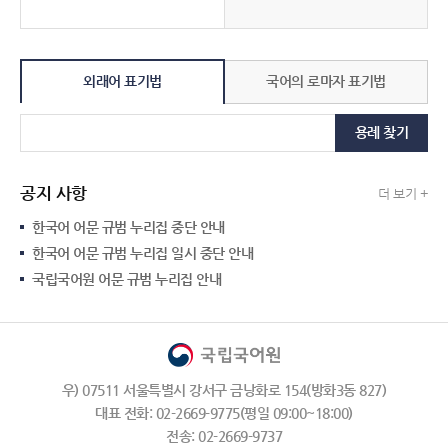
외래어 표기법
국어의 로마자 표기법
용례 찾기
공지 사항
더 보기 +
한국어 어문 규범 누리집 중단 안내
한국어 어문 규범 누리집 일시 중단 안내
국립국어원 어문 규범 누리집 안내
우) 07511 서울특별시 강서구 금낭화로 154(방화3동 827)
대표 전화: 02-2669-9775(평일 09:00~18:00)
전송: 02-2669-9737