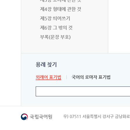
제4장 형태에 관한 것
제5장 띄어쓰기
제6장 그 밖의 것
부록(문장 부호)
용례 찾기
외래어 표기법
국어의 로마자 표기법
우) 07511 서울특별시 강서구 금낭화로 