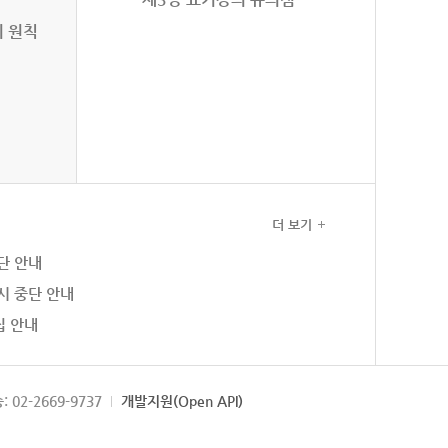
의 원칙
더 보기
단 안내
시 중단 안내
집 안내
: 02-2669-9737
개발지원(Open API)