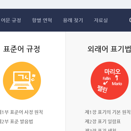
메인콘텐츠 바로가기
어문 규정
항별 연혁
용례 찾기
자료실
표준어 규정
외래어 표기
제1부 표준어 사정 원칙
제1장 표기의 기본 원칙
제2부 표준 발음법
제2장 표기 일람표
제3장 표기 세칙