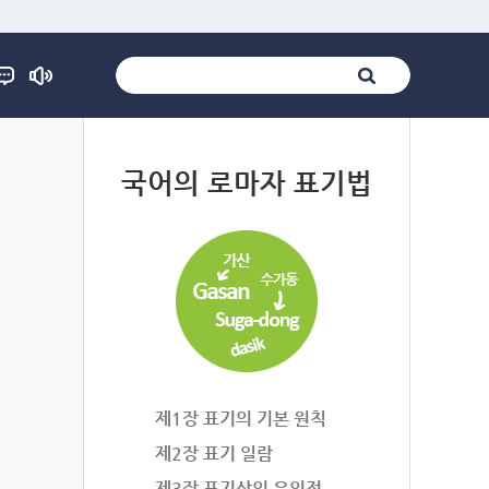
법
국어의 로마자 표기법
제1장 표기의 기본 원칙
제2장 표기 일람
제3장 표기상의 유의점