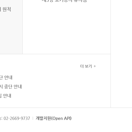
의 원칙
더 보기
단 안내
시 중단 안내
집 안내
: 02-2669-9737
개발지원(Open API)