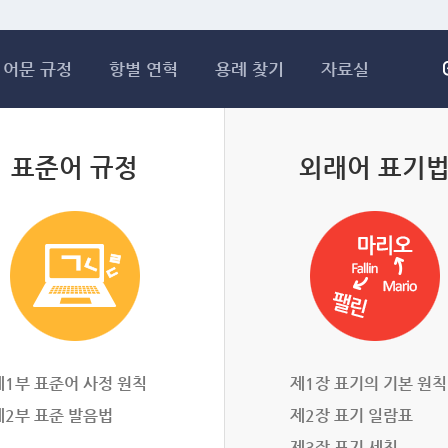
메인콘텐츠 바로가기
어문 규정
항별 연혁
용례 찾기
자료실
표준어 규정
외래어 표기
제1부 표준어 사정 원칙
제1장 표기의 기본 원칙
제2부 표준 발음법
제2장 표기 일람표
제3장 표기 세칙