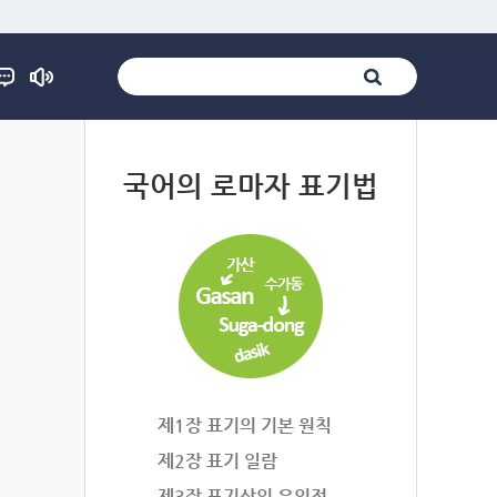
법
국어의 로마자 표기법
제1장 표기의 기본 원칙
제2장 표기 일람
제3장 표기상의 유의점