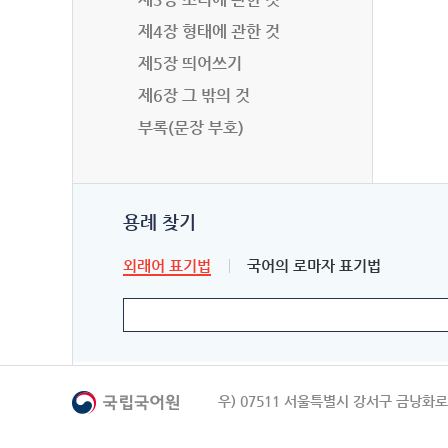
제4장 형태에 관한 것
제5장 띄어쓰기
제6장 그 밖의 것
부록(문장 부호)
용례 찾기
외래어 표기법
국어의 로마자 표기법
우) 07511 서울특별시 강서구 금낭화로 