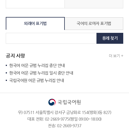
외래어 표기법
국어의 로마자 표기법
용례 찾기
공지 사항
더 보기 +
한국어 어문 규범 누리집 중단 안내
한국어 어문 규범 누리집 일시 중단 안내
국립국어원 어문 규범 누리집 안내
우) 07511 서울특별시 강서구 금낭화로 154(방화3동 827)
대표 전화: 02-2669-9775(평일 09:00~18:00)
전송: 02-2669-9737