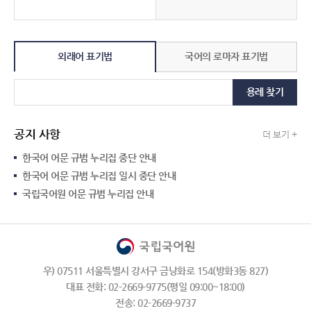
외래어 표기법
국어의 로마자 표기법
용례 찾기
공지 사항
더 보기 +
한국어 어문 규범 누리집 중단 안내
한국어 어문 규범 누리집 일시 중단 안내
국립국어원 어문 규범 누리집 안내
우) 07511 서울특별시 강서구 금낭화로 154(방화3동 827)
대표 전화: 02-2669-9775(평일 09:00~18:00)
전송: 02-2669-9737