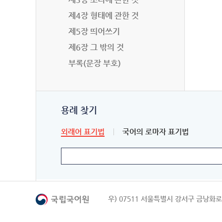
제4장 형태에 관한 것
제5장 띄어쓰기
제6장 그 밖의 것
부록(문장 부호)
용례 찾기
외래어 표기법
국어의 로마자 표기법
우) 07511 서울특별시 강서구 금낭화로 