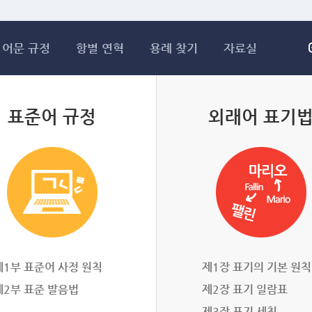
메인콘텐츠 바로가기
어문 규정
항별 연혁
용례 찾기
자료실
표준어 규정
외래어 표기
제1부 표준어 사정 원칙
제1장 표기의 기본 원칙
제2부 표준 발음법
제2장 표기 일람표
제3장 표기 세칙