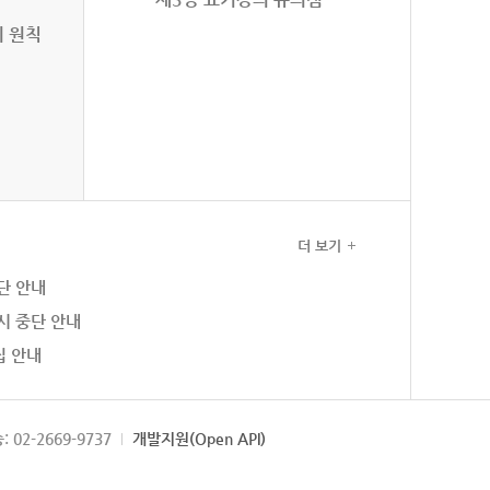
의 원칙
더 보기
단 안내
시 중단 안내
집 안내
: 02-2669-9737
개발지원(Open API)